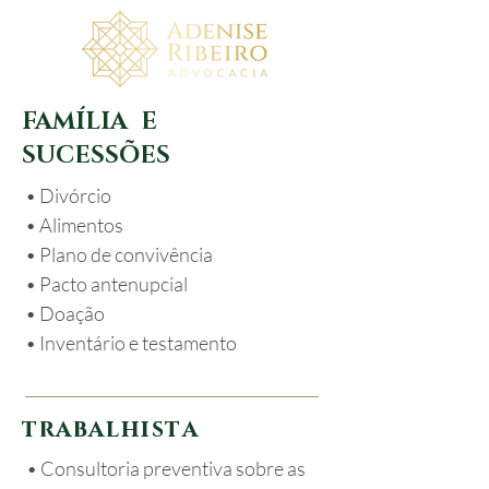
FAMÍLIA E
SUCESSÕES
• Divórcio
• Alimentos
• Plano de convivência
• Pacto antenupcial
• Doação
• Inventário e testamento
t r a b a l h i s t a
• Consultoria preventiva sobre as