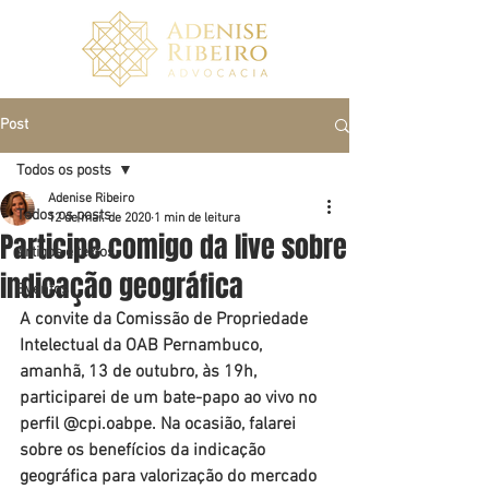
Post
Todos os posts
Adenise Ribeiro
Todos os posts
12 de mai. de 2020
1 min de leitura
Participe comigo da live sobre
Artigos e textos
indicação geográfica
Eventos
A convite da Comissão de Propriedade 
Intelectual da OAB Pernambuco, 
amanhã, 13 de outubro, às 19h, 
participarei de um bate-papo ao vivo no 
perfil @cpi.oabpe. Na ocasião, falarei 
sobre os benefícios da indicação 
geográfica para valorização do mercado 