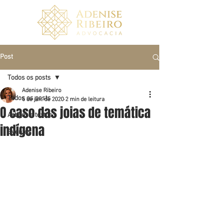
Post
Todos os posts
Adenise Ribeiro
Todos os posts
5 de jan. de 2020
2 min de leitura
O caso das joias de temática
Artigos e textos
indígena
Eventos